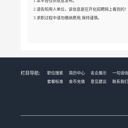
1.本平台仅供信息发布。
2.请告知用人单位，该信息是在开化招聘网上看到的
3.求职过程中请勿缴纳费用,保持谨慎。
栏目导航:
职位搜索
简历中心
名企展示
一句话
套餐标准
金币充值
意见建议
联系我